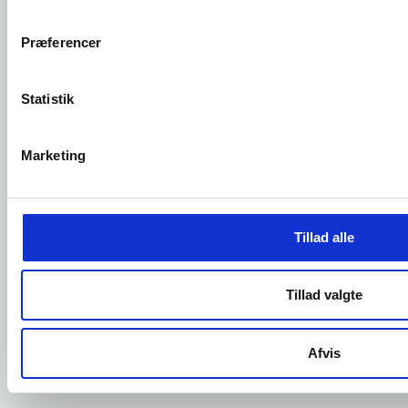
Præferencer
Tænkt, tegnet og skabt til dig.
Med reolREOL får du en helt unik løsning, perfekt
Statistik
designet til dit hjem.
Vi hjælper dig med at finde den rigtige form og vi
Marketing
står for ALT det praktiske.
Eksempler og priser
Tillad alle
Tillad valgte
Afvis