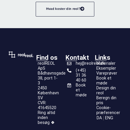
Hvad koster din reol?
Find os
Kontakt
Links
reolREOL
hej@reolreol.dk
Materialer
ApS
Eksempler
(+45)
Bådhavnsgade
Vareprøver
31 36
38, port 1-
Book et
40 60
3
møde
Book
2450
Design din
et
København
reol
møde
SV
Beregn din
CVR:
pris
41645520
Cookie-
Ring altid
præferencer
inden
DA
ENG
besøg 🍀