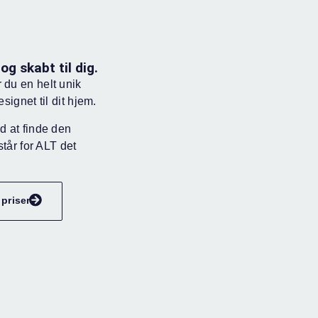
g skabt til dig.
du en helt unik
signet til dit hjem.
d at finde den
står for ALT det
priser