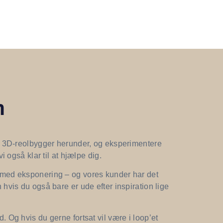
m
ive 3D-reolbygger herunder, og eksperimentere
i også klar til at hjælpe dig.
r med eksponering – og vores kunder har det
 hvis du også bare er ude efter inspiration lige
. Og hvis du gerne fortsat vil være i loop’et