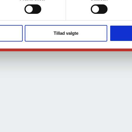
Følg os på
og få mere inspiration.
t position 0
Tillad valgte
t position 0