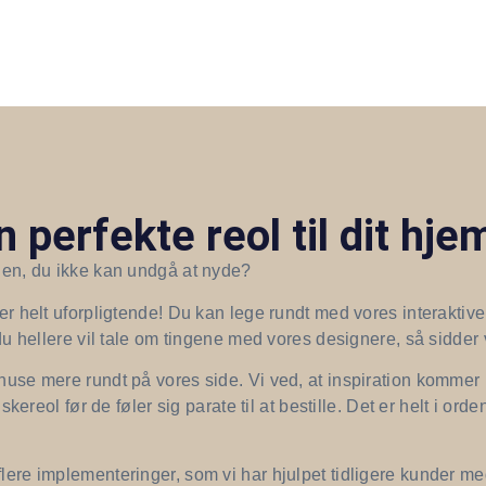
 perfekte reol til dit hje
l en, du ikke kan undgå at nyde?
t er helt uforpligtende! Du kan lege rundt med vores interakt
 du hellere vil tale om tingene med vores designere, så sidder v
 snuse mere rundt på vores side. Vi ved, at inspiration komme
l før de føler sig parate til at bestille. Det er helt i orden
lere implementeringer, som vi har hjulpet tidligere kunder med