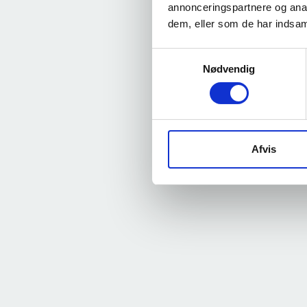
annonceringspartnere og anal
dem, eller som de har indsaml
Samtykkevalg
Nødvendig
Afvis