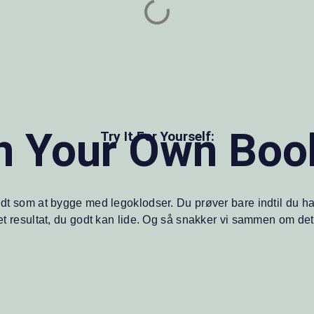
n Your Own Boo
Try It For Yourself:
lidt som at bygge med legoklodser. Du prøver bare indtil du ha
et resultat, du godt kan lide. Og så snakker vi sammen om det