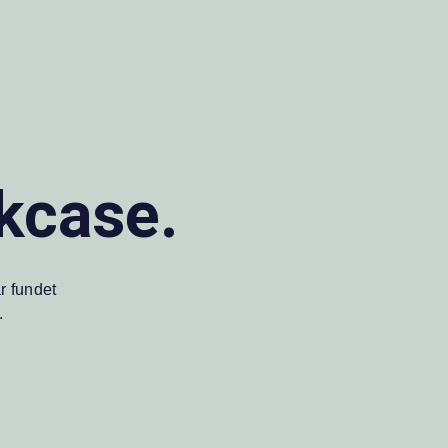
kcase.
r fundet
.